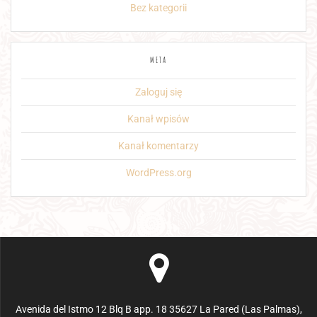
Bez kategorii
META
Zaloguj się
Kanał wpisów
Kanał komentarzy
WordPress.org
Avenida del Istmo 12 Blq B app. 18 35627 La Pared (Las Palmas),